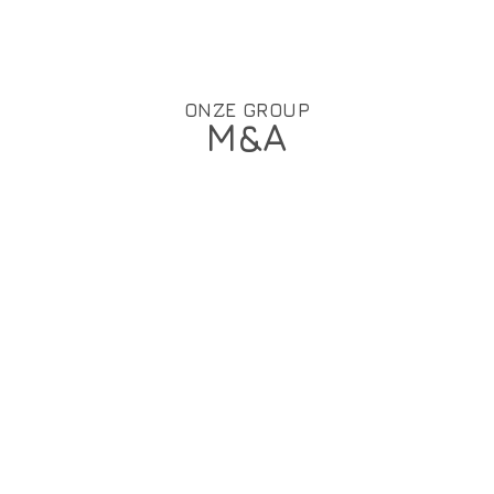
ONZE GROUP
M&A